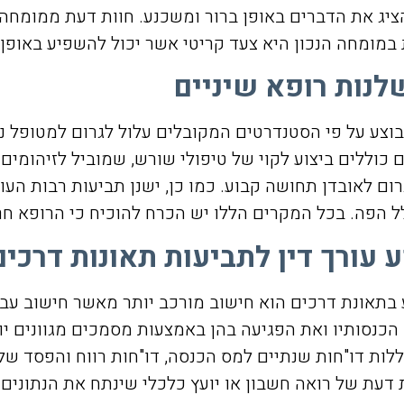
יג את הדברים באופן ברור ומשכנע. חוות דעת ממומחה ב
ומחה הנכון היא צעד קריטי אשר יכול להשפיע באופן מכ
לנות רופא שיניים
בוצע על פי הסטנדרטים המקובלים עלול לגרום למטופל נ
וללים ביצוע לקוי של טיפולי שורש, שמוביל לזיהומים ו
רום לאובדן תחושה קבוע. כמו כן, ישנן תביעות רבות ה
לל הפה. בכל המקרים הללו יש הכרח להוכיח כי הרופא ח
עורך דין לתביעות תאונות דרכים
 בתאונת דרכים הוא חישוב מורכב יותר מאשר חישוב עבו
הכנסותיו ואת הפגיעה בהן באמצעות מסמכים מגוונים י
לות דו"חות שנתיים למס הכנסה, דו"חות רווח והפסד של
 דעת של רואה חשבון או יועץ כלכלי שינתח את הנתונים