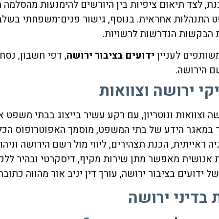
, לצד תיאום ציפיות בין היורשים להימנעות מהסלמה מ
משפט התנהלות אחראית. בנוסף, גישור פנים־משפחתי ב
ת הבקשות הנדרשות לרשויות.
משותפים לעניין
ידועים בציבור ירושה
, דפי חשבון, נסח
ם הירושה.
קי ירושה וצוואות
שה וצוואות ונוטריון, עם רקע עשיר בייצוג בבתי משפט אז
חבר במאגר הידע של בתי המשפט, מוסמך האפוטרופוס הכל
אייתית, הכנת תצהירים, ליווי מול רשם הירושה וניהו
שות אנושית מאפשר מתן שירות מקיף, דיסקרטי ובהיר לל
של
ידועים בציבור ירושה
, עורך דין יניב אור מהווה כתו
 בדיני ירושה