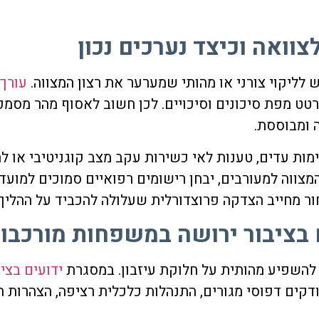
צוואה וכיצד נערכים נכון
ליקוי צורני או מהותי שמערער את רצון המצווה.
עורך 
טט מפת סיכונים וסיכויים. לכן חשוב לאסוף מהר מסמכי
 ומבוססת.
מות עדים, טענות לאי כשירות עקב מצב קוגניטיבי או ל
צווה למעורבים, יבחן רישומים רפואיים סמוכים למועד ה
ור מחייב הצדקה פרוצדורלית שעלולה להכביד על ההליך.
ציבור ירושה במשפחות מורכבו
ה להשפיע מהותית על חלוקת עיזבון. במסגרת
ידועים בצי
קים דפוסי מגורים, התנהלות כלכלית רציפה, הצהרות הד