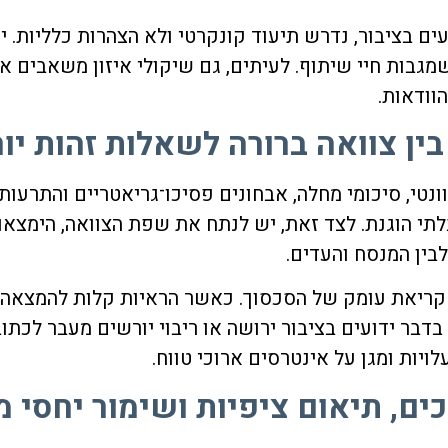
ים בציבור, נדרש תיעוד קונקרטי ולא הצהרות כלליות.
י
גבות חיי שיתוף. לעיתים, גם שיקולי איזון משאבים או
וודאות.
 בין צוואה ברורה לשאלות זהות יו
ונטי, סיכומי מחלה, אבחונים פסיכו־גריאטריים והתרעו
י הוגנת. לצד זאת, יש לנתח את שפת הצוואה, הימצאות
לבין המנסח והעדים.
רש קריאת עומק של הסכסוך. כאשר הראיות קלות להמצאה 
 בדבר
ידועים בציבור ירושה
או ריבוי יורשים מעבר לכתוב
ויות ומגן על אינטרסים ארוכי טווח.
ים, תיאום ציפיות ושימור יחסי