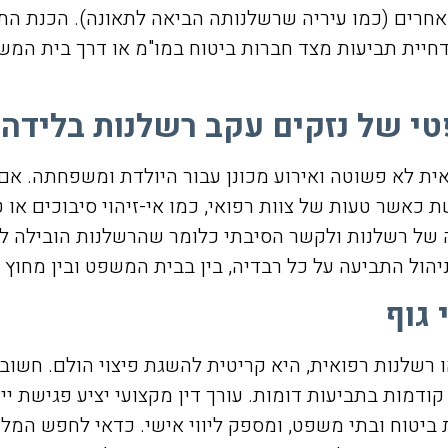
ים אחרים (כמו עיריה שרשלנותה הביאה לתאונה). הכנת ה
דחיית תביעות מצד חברות ביטוח במו"מ או דרך בית המשפ
י של נזקים עקב רשלנות בלידה
ית לא פשוטה ואירוע מכונן עבור היולדת ומשפחתה. אם
אשר טעות של צוות רפואי, כמו אי-זיהוי סיבוכים או טיפ
 של רשלנות ולקשר הסיבתי כלומר שהרשלנות הובילה ל
יהול התביעה על כל רבדיה, בין בבית המשפט ובין מחוץ 
 גוף
או רשלנות רפואית, היא קריטית להשגת פיצוי הולם. חשוב
קודמות בתביעות דומות. עורך דין מקצועי יציע פגישת יי
ת ביטוח ובתי משפט, ומספק ליווי אישי. כדאי לחפש המל