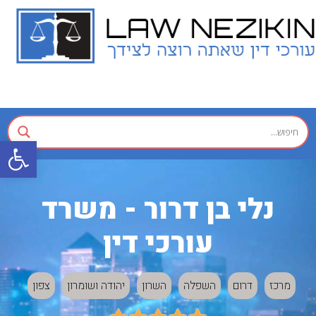
פתח
נלי בן דרור - משרד
עורכי דין
מרכז
דרום
השפלה
השרון
יהודה ושומרון
צפון